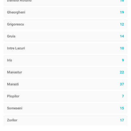
Dambul Rotund
16
Gheorgheni
19
Grigorescu
12
Gruia
14
Intre Lacuri
10
Iris
9
Manastur
22
Marasti
37
Plopilor
7
Someseni
15
Zorilor
17