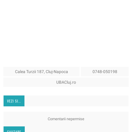
Calea Turzii 187, Cluj-Napoca
0748-050198
UBACluj.ro
VEZI SI...
Comentarii nepermise
CAUTARE