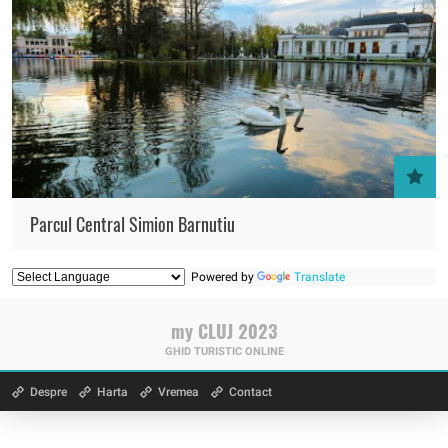
Parcul Central Simion Barnutiu
Powered by
Translate
my CLUJ 2023
GHID TURISTIC ONLINE
Despre
Harta
Vremea
Contact