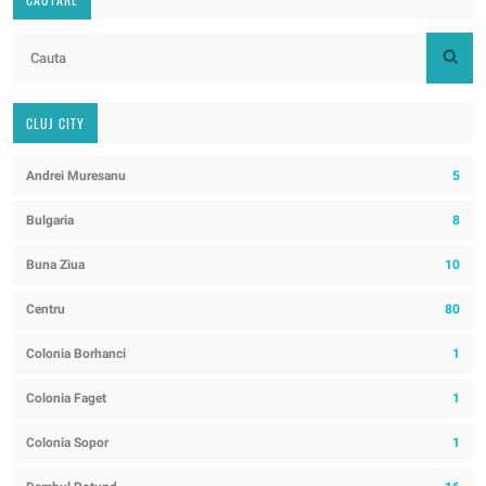
CLUJ CITY
Andrei Muresanu
5
Bulgaria
8
Buna Ziua
10
Centru
80
Colonia Borhanci
1
Colonia Faget
1
Colonia Sopor
1