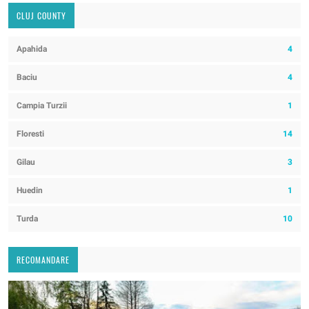
CLUJ COUNTY
Apahida
4
Baciu
4
Campia Turzii
1
Floresti
14
Gilau
3
Huedin
1
Turda
10
RECOMANDARE