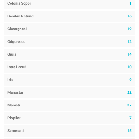
Colonia Sopor
1
Dambul Rotund
16
Gheorgheni
19
Grigorescu
12
Gruia
14
Intre Lacuri
10
Iris
9
Manastur
22
Marasti
37
Plopilor
7
Someseni
15