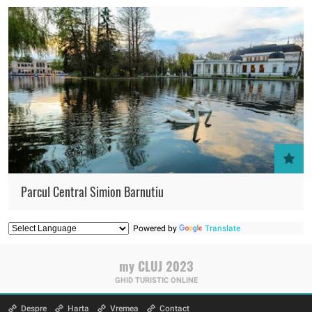
Parcul Central Simion Barnutiu
Powered by
Translate
my CLUJ 2023
GHID TURISTIC ONLINE
Despre
Harta
Vremea
Contact