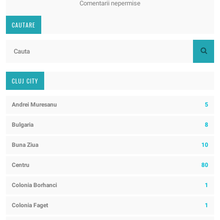
Comentarii nepermise
CAUTARE
CLUJ CITY
Andrei Muresanu
5
Bulgaria
8
Buna Ziua
10
Centru
80
Colonia Borhanci
1
Colonia Faget
1