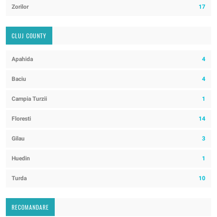
Zorilor
17
CLUJ COUNTY
Apahida
4
Baciu
4
Campia Turzii
1
Floresti
14
Gilau
3
Huedin
1
Turda
10
RECOMANDARE