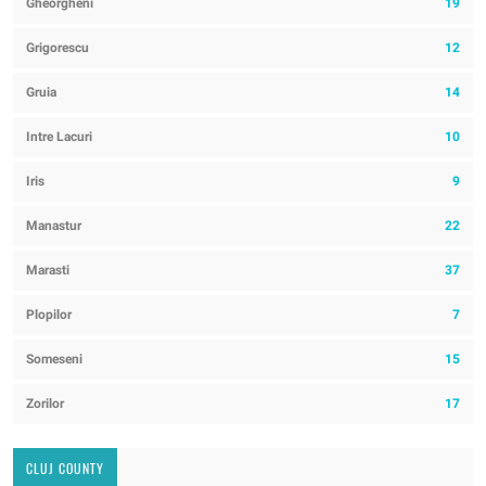
Gheorgheni
19
Grigorescu
12
Gruia
14
Intre Lacuri
10
Iris
9
Manastur
22
Marasti
37
Plopilor
7
Someseni
15
Zorilor
17
CLUJ COUNTY