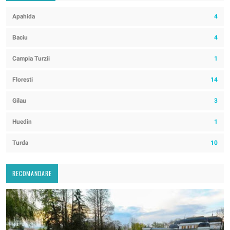
Apahida
4
Baciu
4
Campia Turzii
1
Floresti
14
Gilau
3
Huedin
1
Turda
10
RECOMANDARE