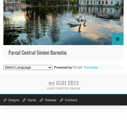
Parcul Central Simion Barnutiu
Powered by
Translate
my CLUJ 2023
GHID TURISTIC ONLINE
Despre
Harta
Vremea
Contact