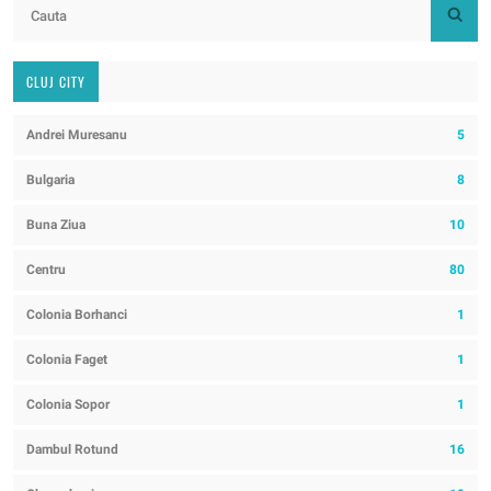
CLUJ CITY
Andrei Muresanu
5
Bulgaria
8
Buna Ziua
10
Centru
80
Colonia Borhanci
1
Colonia Faget
1
Colonia Sopor
1
Dambul Rotund
16